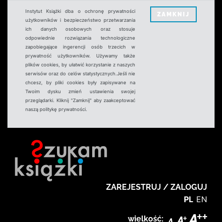
Instytut Książki dba o ochronę prywatności
ZAMKNIJ
użytkowników i bezpieczeństwo przetwarzania
ich danych osobowych oraz stosuje
odpowiednie rozwiązania technologiczne
zapobiegające ingerencji osób trzecich w
prywatność użytkowników. Używamy także
plików cookies, by ułatwić korzystanie z naszych
serwisów oraz do celów statystycznych.Jeśli nie
chcesz, by pliki cookies były zapisywane na
Twoim dysku zmień ustawienia swojej
przeglądarki. Kliknij "Zamknij" aby zaakceptować
naszą politykę prywatności.
ZAREJESTRUJ / ZALOGUJ
PL
EN
wielkość: