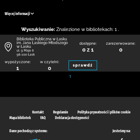
Więcej informacji
Wyszukiwanie:
Znalezione w bibliotekach: 1 .
Biblioteka Publiczna w Łasku
im. Jana Łaskiego Młodszego
dostępne:
zarezerwowane:
w Łasku
0 z 1
0
ul. 9 Maja 6
98-100 Łask
wypożyczone:
w czytelni:
sprawdź
1
0
1
Kontakt
Regulamin
Polityka prywatności i plików cookie
Mapa bibliotek
FAQ
Deklaracja dostępności
Dane pochodzą z systemu:
Jesteśmy na: