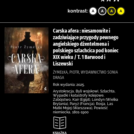
kontrast:
Carska afera : niesamowite i
zadziwiające przygody pewnego
angielskiego dżentelmena i
polskiego szlachcica pod koniec
XIX wieku / T. 1 Barwood i
Liszewski
ŻYMEŁKA, PIOTR, WYDAWNICTWO SONIA
DRAGA
Rok wydania: 2025.
Arystokracja, Byli wojskowi, Szlachta,
Wypadki i katastrofy kolejowe,
Zabójstwo, Kair (Egipt), Londyn (Wielka
Brytania), Paryż (Francja), Rosja, Las
Matki Mojej (Warszawa), Powieść
niemiecka, 1801-1900