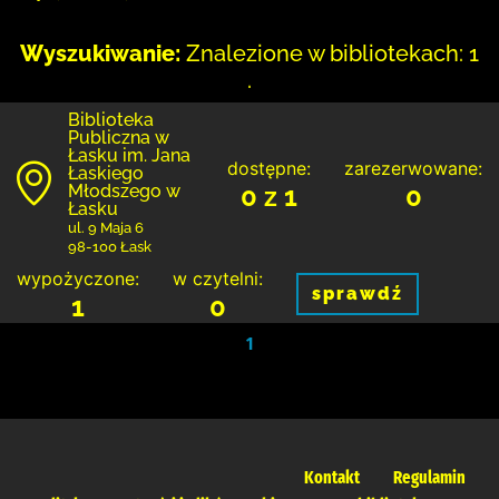
Wyszukiwanie:
Znalezione w bibliotekach: 1
.
Biblioteka
Publiczna w
Łasku im. Jana
dostępne:
zarezerwowane:
Łaskiego
Młodszego w
0 z 1
0
Łasku
ul. 9 Maja 6
98-100 Łask
wypożyczone:
w czytelni:
sprawdź
1
0
1
Kontakt
Regulamin