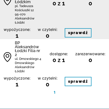
Łódzkim
0 z 1
0
pl. Tadeusza
Kościuszki 12
95-070
Aleksandrów
Łódzki
wypożyczone:
w czytelni:
sprawdź
1
0
BP
Aleksandrów
Łodzki Filia nr
dostępne:
zarezerwowane:
2
0 z 1
0
ul. Dmowskiego 4
Dmowskiego
Aleksandrów
Łódzki
wypożyczone:
w czytelni:
sprawdź
1
0
1