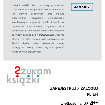
Instytut Książki dba o ochronę prywatności
ZAMKNIJ
użytkowników i bezpieczeństwo przetwarzania
ich danych osobowych oraz stosuje
odpowiednie rozwiązania technologiczne
zapobiegające ingerencji osób trzecich w
prywatność użytkowników. Używamy także
plików cookies, by ułatwić korzystanie z naszych
serwisów oraz do celów statystycznych.Jeśli nie
chcesz, by pliki cookies były zapisywane na
Twoim dysku zmień ustawienia swojej
przeglądarki. Kliknij "Zamknij" aby zaakceptować
naszą politykę prywatności.
ZAREJESTRUJ / ZALOGUJ
PL
EN
wielkość: