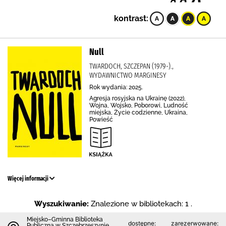
kontrast:
Null
TWARDOCH, SZCZEPAN (1979-).,
WYDAWNICTWO MARGINESY
Rok wydania: 2025.
Agresja rosyjska na Ukrainę (2022),
Wojna, Wojsko, Poborowi, Ludność
miejska, Życie codzienne, Ukraina,
Powieść
Więcej informacji
Wyszukiwanie:
Znalezione w bibliotekach: 1 .
Miejsko–Gminna Biblioteka
dostępne:
zarezerwowane:
Publiczna w Szczebrzeszynie