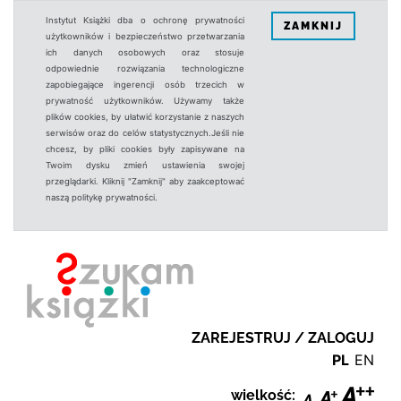
Instytut Książki dba o ochronę prywatności
ZAMKNIJ
użytkowników i bezpieczeństwo przetwarzania
ich danych osobowych oraz stosuje
odpowiednie rozwiązania technologiczne
zapobiegające ingerencji osób trzecich w
prywatność użytkowników. Używamy także
plików cookies, by ułatwić korzystanie z naszych
serwisów oraz do celów statystycznych.Jeśli nie
chcesz, by pliki cookies były zapisywane na
Twoim dysku zmień ustawienia swojej
przeglądarki. Kliknij "Zamknij" aby zaakceptować
naszą politykę prywatności.
ZAREJESTRUJ / ZALOGUJ
PL
EN
wielkość: