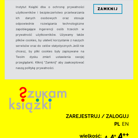
Instytut Książki dba o ochronę prywatności
ZAMKNIJ
użytkowników i bezpieczeństwo przetwarzania
ich danych osobowych oraz stosuje
odpowiednie rozwiązania technologiczne
zapobiegające ingerencji osób trzecich w
prywatność użytkowników. Używamy także
plików cookies, by ułatwić korzystanie z naszych
serwisów oraz do celów statystycznych.Jeśli nie
chcesz, by pliki cookies były zapisywane na
Twoim dysku zmień ustawienia swojej
przeglądarki. Kliknij "Zamknij" aby zaakceptować
naszą politykę prywatności.
ZAREJESTRUJ / ZALOGUJ
PL
EN
wielkość: