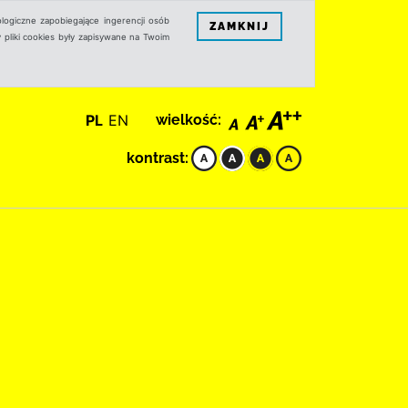
logiczne zapobiegające ingerencji osób
ZAMKNIJ
 pliki cookies były zapisywane na Twoim
PL
EN
wielkość:
kontrast: