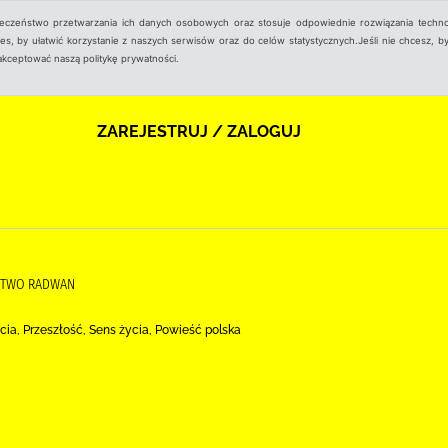
ieczeństwo przetwarzania ich danych osobowych oraz stosuje odpowiednie rozwiązania techno
, by ułatwić korzystanie z naszych serwisów oraz do celów statystycznych.Jeśli nie chcesz, by
aakceptować naszą politykę prywatności.
ZAREJESTRUJ / ZALOGUJ
ICTWO RADWAN
ia, Przeszłość, Sens życia, Powieść polska