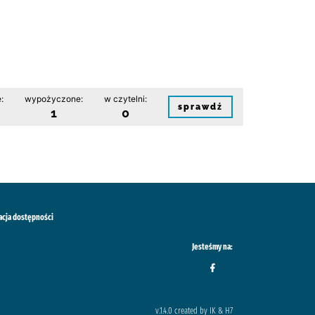
:
wypożyczone:
w czytelni:
sprawdź
1
0
acja dostępności
Jesteśmy na:
v.1.4.0 created by IK & H7