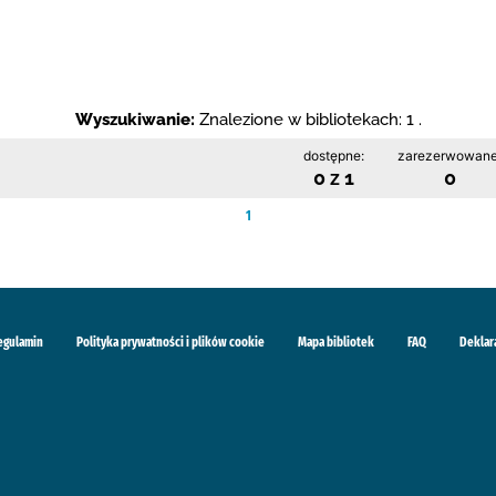
Wyszukiwanie:
Znalezione w bibliotekach: 1 .
dostępne:
zarezerwowane
0 z 1
0
1
egulamin
Polityka prywatności i plików cookie
Mapa bibliotek
FAQ
Deklar