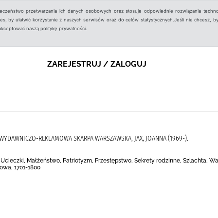
ieczeństwo przetwarzania ich danych osobowych oraz stosuje odpowiednie rozwiązania techno
, by ułatwić korzystanie z naszych serwisów oraz do celów statystycznych.Jeśli nie chcesz, by
aakceptować naszą politykę prywatności.
ZAREJESTRUJ / ZALOGUJ
JA WYDAWNICZO-REKLAMOWA SKARPA WARSZAWSKA, JAX, JOANNA (1969-).
Ucieczki, Małżeństwo, Patriotyzm, Przestępstwo, Sekrety rodzinne, Szlachta, Wa
jowa, 1701-1800