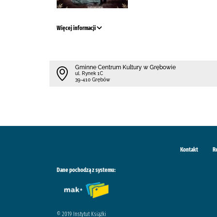
Więcej informacji
Gminne Centrum Kultury w Grębowie
ul. Rynek 1C
39-410 Grębów
Kontakt
R
Dane pochodzą z systemu:
© 2019 Instytut Książki