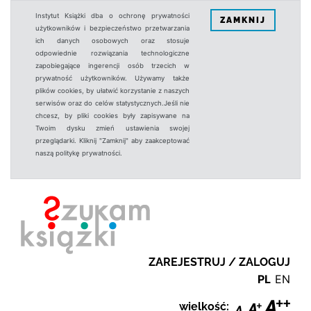
Instytut Książki dba o ochronę prywatności
ZAMKNIJ
użytkowników i bezpieczeństwo przetwarzania
ich danych osobowych oraz stosuje
odpowiednie rozwiązania technologiczne
zapobiegające ingerencji osób trzecich w
prywatność użytkowników. Używamy także
plików cookies, by ułatwić korzystanie z naszych
serwisów oraz do celów statystycznych.Jeśli nie
chcesz, by pliki cookies były zapisywane na
Twoim dysku zmień ustawienia swojej
przeglądarki. Kliknij "Zamknij" aby zaakceptować
naszą politykę prywatności.
ZAREJESTRUJ / ZALOGUJ
PL
EN
wielkość: