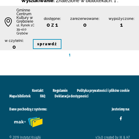
Wyszukiwanie:
Znalezione w bibliotekach: 1 .
Gminne
Centrum
Kultury w
dostępne:
zarezerwowane:
wypożyczone:
Grębowie
0 z 1
0
1
ul. Rynek 1C
39-410
Grębów
w czytelni:
sprawdź
0
1
Kontakt
Regulamin
Polityka prywatności i plików cookie
Mapa bibliotek
FAQ
Deklaracja dostępności
Dane pochodzą z systemu:
Jesteśmy na:
© 2019 Instytut Książki
v.1.4.0 created by IK & H7