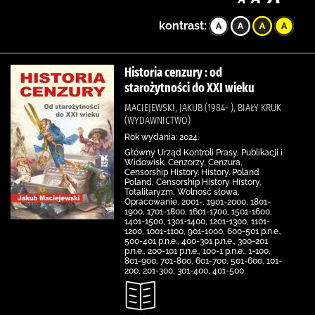
kontrast:
Historia cenzury : od
starożytności do XXI wieku
MACIEJEWSKI, JAKUB (1984- ), BIAŁY KRUK
(WYDAWNICTWO)
Rok wydania: 2024.
Główny Urząd Kontroli Prasy, Publikacji i
Widowisk, Cenzorzy, Cenzura,
Censorship History. History. Poland
Poland, Censorship History History,
Totalitaryzm, Wolność słowa,
Opracowanie, 2001-, 1901-2000, 1801-
1900, 1701-1800, 1601-1700, 1501-1600,
1401-1500, 1301-1400, 1201-1300, 1101-
1200, 1001-1100, 901-1000, 600-501 p.n.e.,
500-401 p.n.e., 400-301 p.n.e., 300-201
p.n.e., 200-101 p.n.e., 100-1 p.n.e., 1-100,
801-900, 701-800, 601-700, 501-600, 101-
200, 201-300, 301-400, 401-500