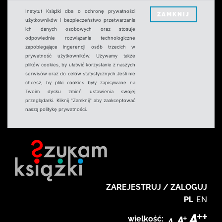
Instytut Książki dba o ochronę prywatności
ZAMKNIJ
użytkowników i bezpieczeństwo przetwarzania
ich danych osobowych oraz stosuje
odpowiednie rozwiązania technologiczne
zapobiegające ingerencji osób trzecich w
prywatność użytkowników. Używamy także
plików cookies, by ułatwić korzystanie z naszych
serwisów oraz do celów statystycznych.Jeśli nie
chcesz, by pliki cookies były zapisywane na
Twoim dysku zmień ustawienia swojej
przeglądarki. Kliknij "Zamknij" aby zaakceptować
naszą politykę prywatności.
ZAREJESTRUJ / ZALOGUJ
PL
EN
wielkość: