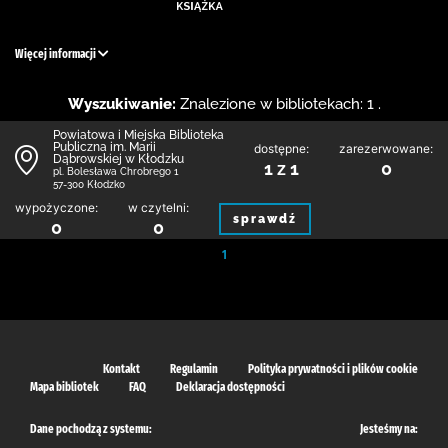
Więcej informacji
Wyszukiwanie:
Znalezione w bibliotekach: 1 .
Powiatowa i Miejska Biblioteka
Publiczna im. Marii
dostępne:
zarezerwowane:
Dąbrowskiej w Kłodzku
1 z 1
0
pl. Bolesława Chrobrego 1
57-300 Kłodzko
wypożyczone:
w czytelni:
sprawdź
0
0
1
Kontakt
Regulamin
Polityka prywatności i plików cookie
Mapa bibliotek
FAQ
Deklaracja dostępności
Dane pochodzą z systemu:
Jesteśmy na: