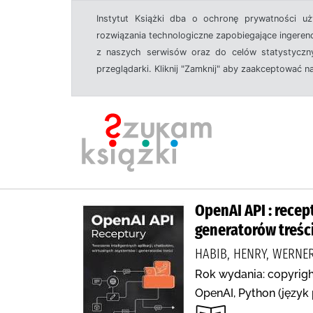
Instytut Książki dba o ochronę prywatności u
rozwiązania technologiczne zapobiegające ingeren
z naszych serwisów oraz do celów statystyczny
przeglądarki. Kliknij "Zamknij" aby zaakceptować n
OpenAI API : recep
generatorów treśc
HABIB, HENRY, WERNE
Rok wydania: copyrigh
OpenAI, Python (język 