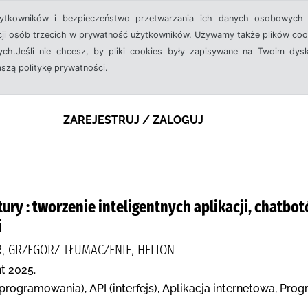
żytkowników i bezpieczeństwo przetwarzania ich danych osobowych 
cji osób trzecich w prywatność użytkowników. Używamy także plików cook
ch.Jeśli nie chcesz, by pliki cookies były zapisywane na Twoim dysk
aszą politykę prywatności.
ZAREJESTRUJ / ZALOGUJ
tury : tworzenie inteligentnych aplikacji, chatbo
i
R, GRZEGORZ TŁUMACZENIE, HELION
t 2025.
programowania), API (interfejs), Aplikacja internetowa, Pr