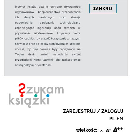
Instytut Książki dba o ochronę prywatności
ZAMKNIJ
użytkowników i bezpieczeństwo przetwarzania
ich danych osobowych oraz stosuje
odpowiednie rozwiązania technologiczne
zapobiegające ingerencji osób trzecich w
prywatność użytkowników. Używamy także
plików cookies, by ułatwić korzystanie z naszych
serwisów oraz do celów statystycznych.Jeśli nie
chcesz, by pliki cookies były zapisywane na
Twoim dysku zmień ustawienia swojej
przeglądarki. Kliknij "Zamknij" aby zaakceptować
naszą politykę prywatności.
ZAREJESTRUJ / ZALOGUJ
PL
EN
wielkość: