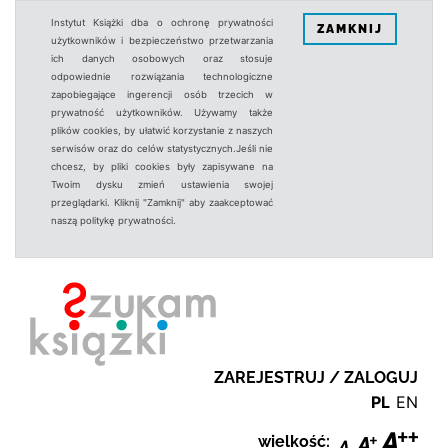
Instytut Książki dba o ochronę prywatności
ZAMKNIJ
użytkowników i bezpieczeństwo przetwarzania
ich danych osobowych oraz stosuje
odpowiednie rozwiązania technologiczne
zapobiegające ingerencji osób trzecich w
prywatność użytkowników. Używamy także
plików cookies, by ułatwić korzystanie z naszych
serwisów oraz do celów statystycznych.Jeśli nie
chcesz, by pliki cookies były zapisywane na
Twoim dysku zmień ustawienia swojej
przeglądarki. Kliknij "Zamknij" aby zaakceptować
naszą politykę prywatności.
ZAREJESTRUJ / ZALOGUJ
PL
EN
wielkość: