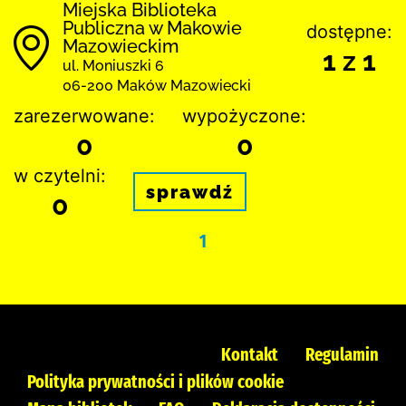
Miejska Biblioteka
Publiczna w Makowie
dostępne:
Mazowieckim
1 z 1
ul. Moniuszki 6
06-200 Maków Mazowiecki
zarezerwowane:
wypożyczone:
0
0
w czytelni:
sprawdź
0
1
Kontakt
Regulamin
Polityka prywatności i plików cookie