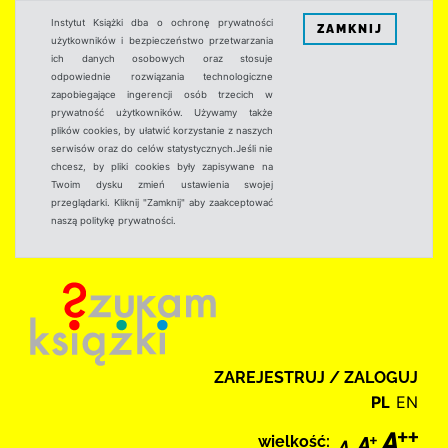
Instytut Książki dba o ochronę prywatności
ZAMKNIJ
użytkowników i bezpieczeństwo przetwarzania
ich danych osobowych oraz stosuje
odpowiednie rozwiązania technologiczne
zapobiegające ingerencji osób trzecich w
prywatność użytkowników. Używamy także
plików cookies, by ułatwić korzystanie z naszych
serwisów oraz do celów statystycznych.Jeśli nie
chcesz, by pliki cookies były zapisywane na
Twoim dysku zmień ustawienia swojej
przeglądarki. Kliknij "Zamknij" aby zaakceptować
naszą politykę prywatności.
ZAREJESTRUJ / ZALOGUJ
PL
EN
wielkość: