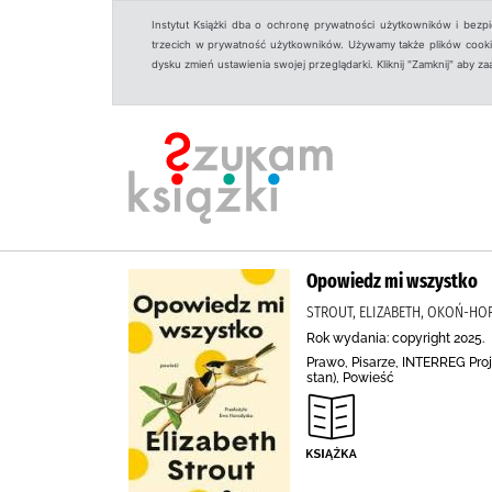
Instytut Książki dba o ochronę prywatności użytkowników i bezp
trzecich w prywatność użytkowników. Używamy także plików cookies
dysku zmień ustawienia swojej przeglądarki. Kliknij "Zamknij" aby z
Opowiedz mi wszystko
STROUT, ELIZABETH, OKOŃ-HO
Rok wydania: copyright 2025.
Prawo, Pisarze, INTERREG Proj
stan), Powieść