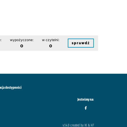
:
wypożyczone:
w czytelni:
sprawdź
0
0
acja dostępności
Jesteśmy na:
v.1.4.0 created by IK & H7