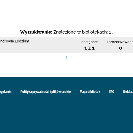
Wyszukiwanie:
Znalezione w bibliotekach: 1 .
sandrowie Łódzkim
dostępne:
zarezerwowane
1 z 1
0
1
egulamin
Polityka prywatności i plików cookie
Mapa bibliotek
FAQ
Deklar