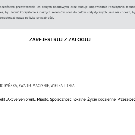
ieczeństwo przetwarzania ich danych osobowych oraz stosuje odpowiednie rozwiązania techno
, by ułatwić korzystanie z naszych serwisów oraz do celów statystycznych.Jeśli nie chcesz, by
aakceptować naszą politykę prywatności.
ZAREJESTRUJ / ZALOGUJ
RODYŃSKA, EWA TŁUMACZENIE, WIELKA LITERA
ekt „Aktive Senioren!„, Miasto, Społeczności lokalne, Życie codzienne, Przeszłoś