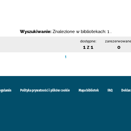
Wyszukiwanie:
Znalezione w bibliotekach: 1 .
dostępne:
zarezerwowane
1 z 1
0
1
egulamin
Polityka prywatności i plików cookie
Mapa bibliotek
FAQ
Deklar