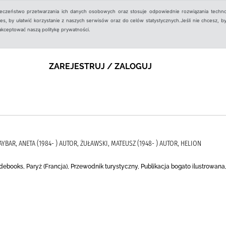
ieczeństwo przetwarzania ich danych osobowych oraz stosuje odpowiednie rozwiązania techno
, by ułatwić korzystanie z naszych serwisów oraz do celów statystycznych.Jeśli nie chcesz, by
aakceptować naszą politykę prywatności.
ZAREJESTRUJ / ZALOGUJ
YBAR, ANETA (1984- ) AUTOR, ŻUŁAWSKI, MATEUSZ (1948- ) AUTOR, HELION
debooks, Paryż (Francja), Przewodnik turystyczny, Publikacja bogato ilustrowana