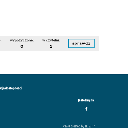
:
wypożyczone:
w czytelni:
sprawdź
0
1
acja dostępności
Jesteśmy na:
v.1.4.0 created by IK & H7