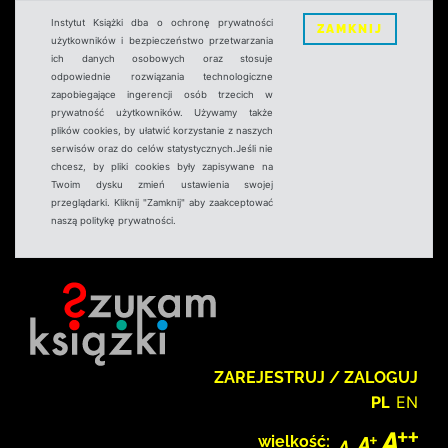
Instytut Książki dba o ochronę prywatności
ZAMKNIJ
użytkowników i bezpieczeństwo przetwarzania
ich danych osobowych oraz stosuje
odpowiednie rozwiązania technologiczne
zapobiegające ingerencji osób trzecich w
prywatność użytkowników. Używamy także
plików cookies, by ułatwić korzystanie z naszych
serwisów oraz do celów statystycznych.Jeśli nie
chcesz, by pliki cookies były zapisywane na
Twoim dysku zmień ustawienia swojej
przeglądarki. Kliknij "Zamknij" aby zaakceptować
naszą politykę prywatności.
ZAREJESTRUJ / ZALOGUJ
PL
EN
wielkość: