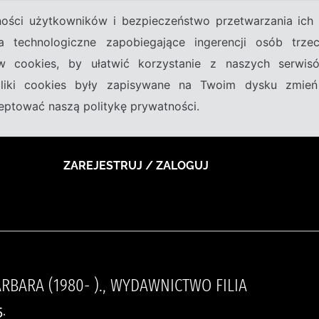
tności użytkowników i bezpieczeństwo przetwarzania ic
a technologiczne zapobiegające ingerencji osób trz
w cookies, by ułatwić korzystanie z naszych serwi
 pliki cookies były zapisywane na Twoim dysku zmień
kceptować naszą politykę prywatności.
ZAREJESTRUJ / ZALOGUJ
BARA (1980- )., WYDAWNICTWO FILIA
.