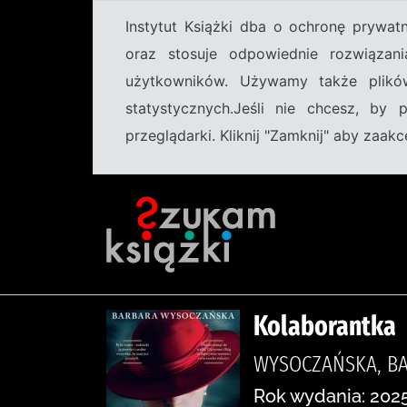
Instytut Książki dba o ochronę prywa
oraz stosuje odpowiednie rozwiązani
użytkowników. Używamy także plikó
statystycznych.Jeśli nie chcesz, by
przeglądarki. Kliknij "Zamknij" aby zaa
Kolaborantka
WYSOCZAŃSKA, BAR
Rok wydania: 2025