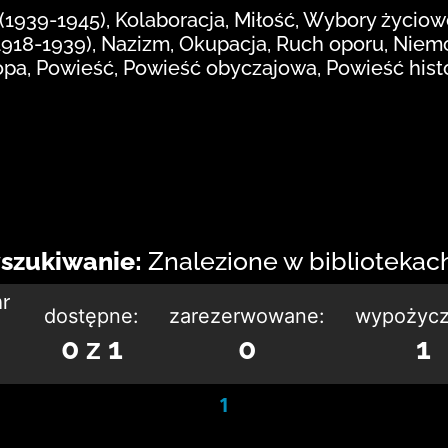
 (1939-1945), Kolaboracja, Miłość, Wybory życio
18-1939), Nazizm, Okupacja, Ruch oporu, Niemcy
opa, Powieść, Powieść obyczajowa, Powieść his
szukiwanie:
Znalezione w bibliotekach:
nr
dostępne:
zarezerwowane:
wypożycz
0 z 1
0
1
1