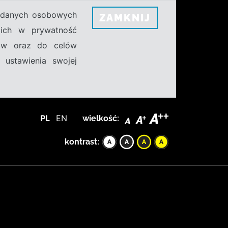
h danych osobowych
ZAMKNIJ
ecich w prywatność
sów oraz do celów
 ustawienia swojej
PL
EN
wielkość:
kontrast: