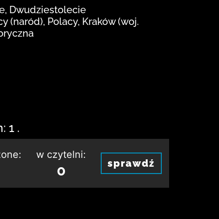
we, Dwudziestolecie
 (naród), Polacy, Kraków (woj.
toryczna
 1 .
one:
w czytelni:
sprawdź
0