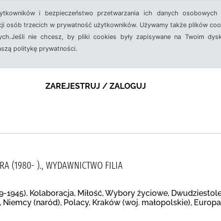
żytkowników i bezpieczeństwo przetwarzania ich danych osobowych 
cji osób trzecich w prywatność użytkowników. Używamy także plików cook
ch.Jeśli nie chcesz, by pliki cookies były zapisywane na Twoim dysk
aszą politykę prywatności.
ZAREJESTRUJ / ZALOGUJ
A (1980- )., WYDAWNICTWO FILIA
39-1945), Kolaboracja, Miłość, Wybory życiowe, Dwudziestol
 Niemcy (naród), Polacy, Kraków (woj. małopolskie), Europ