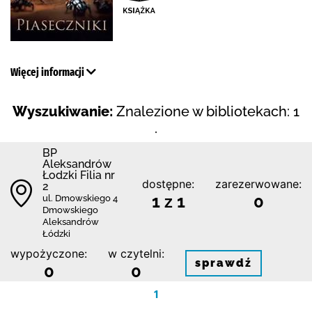
Więcej informacji
Wyszukiwanie:
Znalezione w bibliotekach: 1
.
BP
Aleksandrów
Łodzki Filia nr
dostępne:
zarezerwowane:
2
1 z 1
0
ul. Dmowskiego 4
Dmowskiego
Aleksandrów
Łódzki
wypożyczone:
w czytelni:
sprawdź
0
0
1