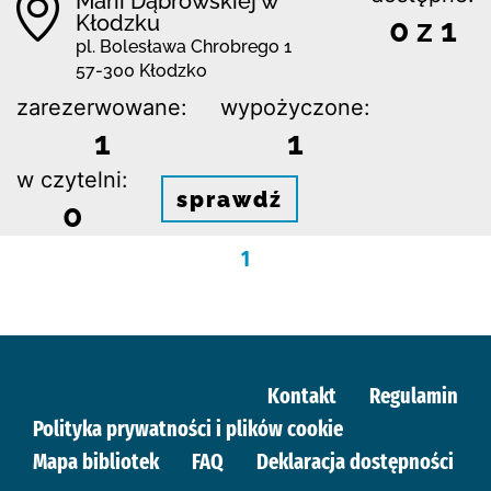
Marii Dąbrowskiej w
Kłodzku
0 z 1
pl. Bolesława Chrobrego 1
57-300 Kłodzko
zarezerwowane:
wypożyczone:
1
1
w czytelni:
sprawdź
0
1
Kontakt
Regulamin
Polityka prywatności i plików cookie
Mapa bibliotek
FAQ
Deklaracja dostępności