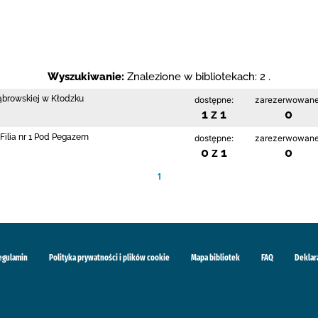
Wyszukiwanie:
Znalezione w bibliotekach: 2 .
Dąbrowskiej w Kłodzku
dostępne:
zarezerwowane
1 z 1
0
Filia nr 1 Pod Pegazem
dostępne:
zarezerwowane
0 z 1
0
1
egulamin
Polityka prywatności i plików cookie
Mapa bibliotek
FAQ
Deklar