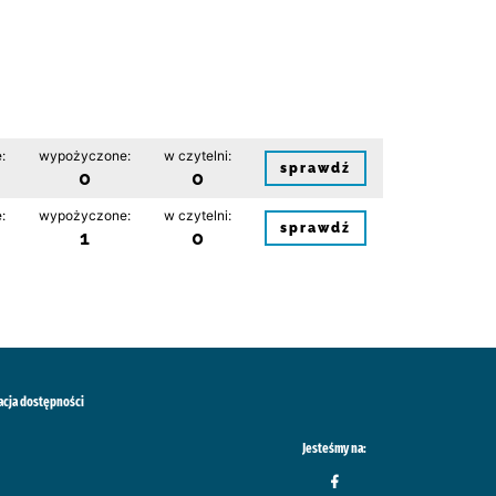
:
wypożyczone:
w czytelni:
sprawdź
0
0
:
wypożyczone:
w czytelni:
sprawdź
1
0
acja dostępności
Jesteśmy na: