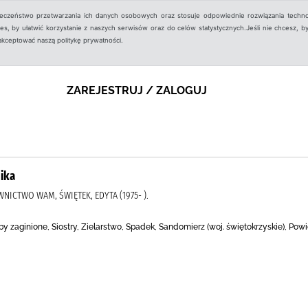
ieczeństwo przetwarzania ich danych osobowych oraz stosuje odpowiednie rozwiązania techno
, by ułatwić korzystanie z naszych serwisów oraz do celów statystycznych.Jeśli nie chcesz, by
aakceptować naszą politykę prywatności.
ZAREJESTRUJ / ZALOGUJ
nika
AWNICTWO WAM, ŚWIĘTEK, EDYTA (1975- ).
 zaginione, Siostry, Zielarstwo, Spadek, Sandomierz (woj. świętokrzyskie), Pow