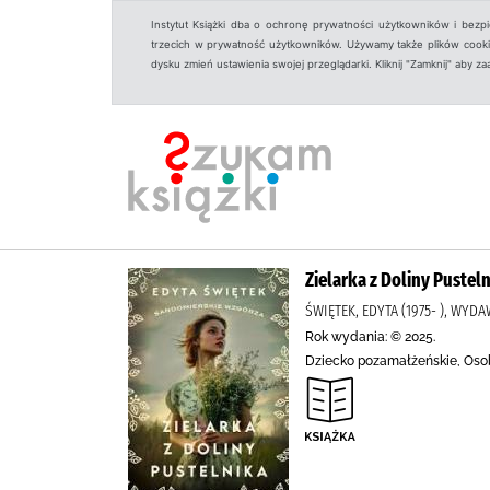
Instytut Książki dba o ochronę prywatności użytkowników i bezp
trzecich w prywatność użytkowników. Używamy także plików cookies
dysku zmień ustawienia swojej przeglądarki. Kliknij "Zamknij" aby z
Zielarka z Doliny Pustel
ŚWIĘTEK, EDYTA (1975- ), WYD
Rok wydania: © 2025.
Dziecko pozamałżeńskie, Osoby