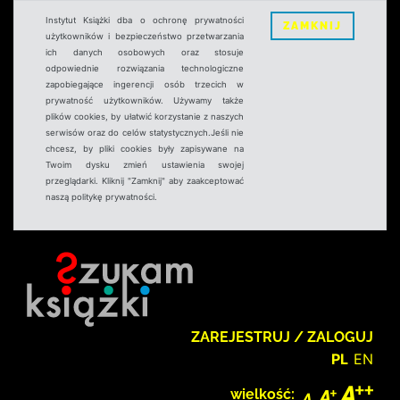
Instytut Książki dba o ochronę prywatności
ZAMKNIJ
użytkowników i bezpieczeństwo przetwarzania
ich danych osobowych oraz stosuje
odpowiednie rozwiązania technologiczne
zapobiegające ingerencji osób trzecich w
prywatność użytkowników. Używamy także
plików cookies, by ułatwić korzystanie z naszych
serwisów oraz do celów statystycznych.Jeśli nie
chcesz, by pliki cookies były zapisywane na
Twoim dysku zmień ustawienia swojej
przeglądarki. Kliknij "Zamknij" aby zaakceptować
naszą politykę prywatności.
ZAREJESTRUJ / ZALOGUJ
PL
EN
wielkość: