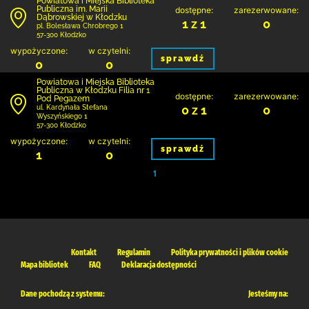
Powiatowa i Miejska Biblioteka
Publiczna im. Marii
dostępne:
zarezerwowane:
Dąbrowskiej w Kłodzku
1 z 1
0
pl. Bolesława Chrobrego 1
57-300 Kłodzko
wypożyczone:
w czytelni:
sprawdź
0
0
Powiatowa i Miejska Biblioteka
Publiczna w Kłodzku Filia nr 1
dostępne:
zarezerwowane:
Pod Pegazem
0 z 1
0
ul. Kardynała Stefana
Wyszyńskiego 1
57-300 Kłodzko
wypożyczone:
w czytelni:
sprawdź
1
0
1
Kontakt
Regulamin
Polityka prywatności i plików cookie
Mapa bibliotek
FAQ
Deklaracja dostępności
Dane pochodzą z systemu:
Jesteśmy na: