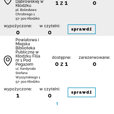
Dąbrowskiej w
1 z 1
0
Kłodzku
pl. Bolesława
Chrobrego 1
57-300 Kłodzko
wypożyczone:
w czytelni:
sprawdź
0
0
Powiatowa i
Miejska
Biblioteka
Publiczna w
Kłodzku Filia
dostępne:
zarezerwowane:
nr 1 Pod
0 z 1
0
Pegazem
ul. Kardynała
Stefana
Wyszyńskiego 1
57-300 Kłodzko
wypożyczone:
w czytelni:
sprawdź
1
0
1