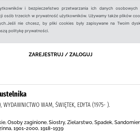
żytkowników i bezpieczeństwo przetwarzania ich danych osobowych 
cji osób trzecich w prywatność użytkowników. Używamy także plików cook
ch.Jeśli nie chcesz, by pliki cookies były zapisywane na Twoim dysk
aszą politykę prywatności.
ZAREJESTRUJ / ZALOGUJ
Pustelnika
 ), WYDAWNICTWO WAM, ŚWIĘTEK, EDYTA (1975- ).
e, Osoby zaginione, Siostry, Zielarstwo, Spadek, Sandomierz
inna, 1901-2000, 1918-1939