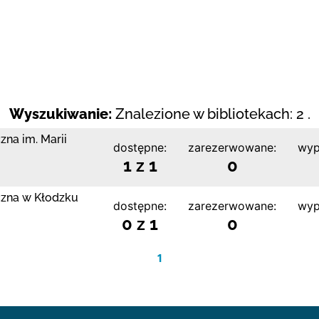
Wyszukiwanie:
Znalezione w bibliotekach: 2 .
zna im. Marii
dostępne:
zarezerwowane:
wyp
1 z 1
0
czna w Kłodzku
dostępne:
zarezerwowane:
wyp
0 z 1
0
1