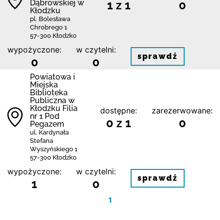
Dąbrowskiej w
1 z 1
0
Kłodzku
pl. Bolesława
Chrobrego 1
57-300 Kłodzko
wypożyczone:
w czytelni:
sprawdź
0
0
Powiatowa i
Miejska
Biblioteka
Publiczna w
Kłodzku Filia
dostępne:
zarezerwowane:
nr 1 Pod
0 z 1
0
Pegazem
ul. Kardynała
Stefana
Wyszyńskiego 1
57-300 Kłodzko
wypożyczone:
w czytelni:
sprawdź
1
0
1