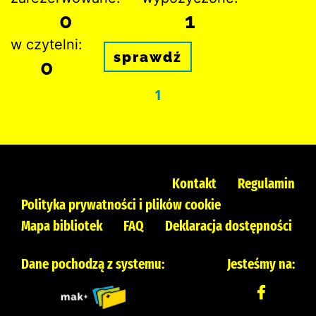
0
1
w czytelni:
sprawdź
0
1
Kontakt
Regulamin
Polityka prywatności i plików cookie
Mapa bibliotek
FAQ
Deklaracja dostępności
Dane pochodzą z systemu:
Jesteśmy na: