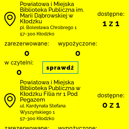
Powiatowa i Miejska
Biblioteka Publiczna im.
dostępne:
Marii Dąbrowskiej w
Kłodzku
1 z 1
pl. Bolesława Chrobrego 1
57-300 Kłodzko
zarezerwowane:
wypożyczone:
0
0
w czytelni:
sprawdź
0
Powiatowa i Miejska
Biblioteka Publiczna w
Kłodzku Filia nr 1 Pod
dostępne:
Pegazem
0 z 1
ul. Kardynała Stefana
Wyszyńskiego 1
57-300 Kłodzko
zarezerwowane:
wypożyczone: