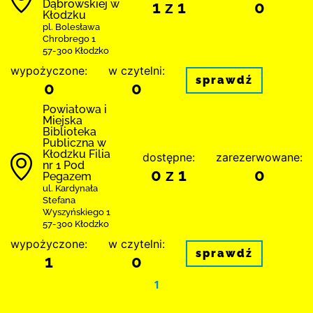
Dąbrowskiej w
1 z 1
0
Kłodzku
pl. Bolesława
Chrobrego 1
57-300 Kłodzko
wypożyczone:
w czytelni:
sprawdź
0
0
Powiatowa i
Miejska
Biblioteka
Publiczna w
Kłodzku Filia
dostępne:
zarezerwowane:
nr 1 Pod
0 z 1
0
Pegazem
ul. Kardynała
Stefana
Wyszyńskiego 1
57-300 Kłodzko
wypożyczone:
w czytelni:
sprawdź
1
0
1