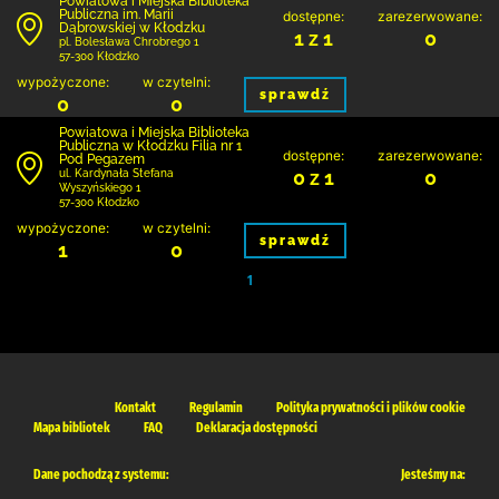
Powiatowa i Miejska Biblioteka
Publiczna im. Marii
dostępne:
zarezerwowane:
Dąbrowskiej w Kłodzku
1 z 1
0
pl. Bolesława Chrobrego 1
57-300 Kłodzko
wypożyczone:
w czytelni:
sprawdź
0
0
Powiatowa i Miejska Biblioteka
Publiczna w Kłodzku Filia nr 1
dostępne:
zarezerwowane:
Pod Pegazem
0 z 1
0
ul. Kardynała Stefana
Wyszyńskiego 1
57-300 Kłodzko
wypożyczone:
w czytelni:
sprawdź
1
0
1
Kontakt
Regulamin
Polityka prywatności i plików cookie
Mapa bibliotek
FAQ
Deklaracja dostępności
Dane pochodzą z systemu:
Jesteśmy na: