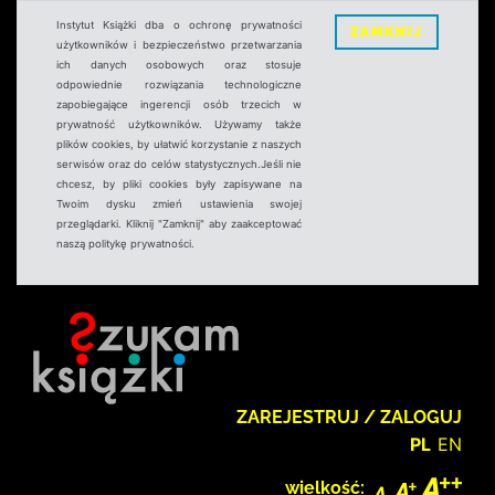
Instytut Książki dba o ochronę prywatności
ZAMKNIJ
użytkowników i bezpieczeństwo przetwarzania
ich danych osobowych oraz stosuje
odpowiednie rozwiązania technologiczne
zapobiegające ingerencji osób trzecich w
prywatność użytkowników. Używamy także
plików cookies, by ułatwić korzystanie z naszych
serwisów oraz do celów statystycznych.Jeśli nie
chcesz, by pliki cookies były zapisywane na
Twoim dysku zmień ustawienia swojej
przeglądarki. Kliknij "Zamknij" aby zaakceptować
naszą politykę prywatności.
ZAREJESTRUJ / ZALOGUJ
PL
EN
wielkość: