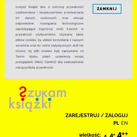
Instytut Książki dba o ochronę prywatności
ZAMKNIJ
użytkowników i bezpieczeństwo przetwarzania
ich danych osobowych oraz stosuje
odpowiednie rozwiązania technologiczne
zapobiegające ingerencji osób trzecich w
prywatność użytkowników. Używamy także
plików cookies, by ułatwić korzystanie z naszych
serwisów oraz do celów statystycznych.Jeśli nie
chcesz, by pliki cookies były zapisywane na
Twoim dysku zmień ustawienia swojej
przeglądarki. Kliknij "Zamknij" aby zaakceptować
naszą politykę prywatności.
ZAREJESTRUJ / ZALOGUJ
PL
EN
wielkość: