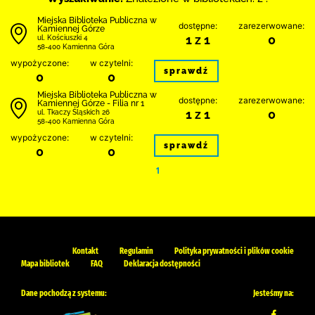
Miejska Biblioteka Publiczna w
dostępne:
zarezerwowane:
Kamiennej Górze
1 z 1
0
ul. Kościuszki 4
58-400 Kamienna Góra
wypożyczone:
w czytelni:
sprawdź
0
0
Miejska Biblioteka Publiczna w
dostępne:
zarezerwowane:
Kamiennej Górze - Filia nr 1
1 z 1
0
ul. Tkaczy Śląskich 26
58-400 Kamienna Góra
wypożyczone:
w czytelni:
sprawdź
0
0
1
Kontakt
Regulamin
Polityka prywatności i plików cookie
Mapa bibliotek
FAQ
Deklaracja dostępności
Dane pochodzą z systemu:
Jesteśmy na: