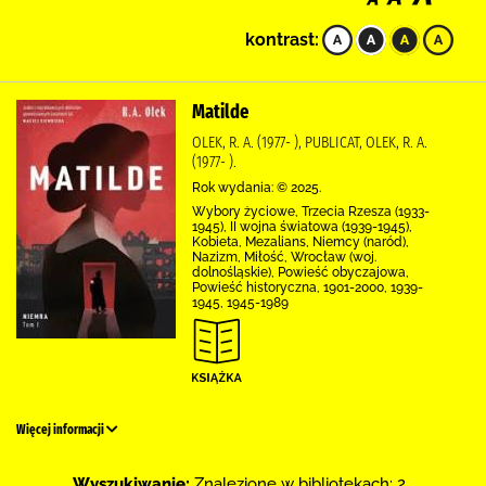
kontrast:
Matilde
OLEK, R. A. (1977- ), PUBLICAT, OLEK, R. A.
(1977- ).
Rok wydania: © 2025.
Wybory życiowe, Trzecia Rzesza (1933-
1945), II wojna światowa (1939-1945),
Kobieta, Mezalians, Niemcy (naród),
Nazizm, Miłość, Wrocław (woj.
dolnośląskie), Powieść obyczajowa,
Powieść historyczna, 1901-2000, 1939-
1945, 1945-1989
Więcej informacji
Wyszukiwanie:
Znalezione w bibliotekach: 2 .