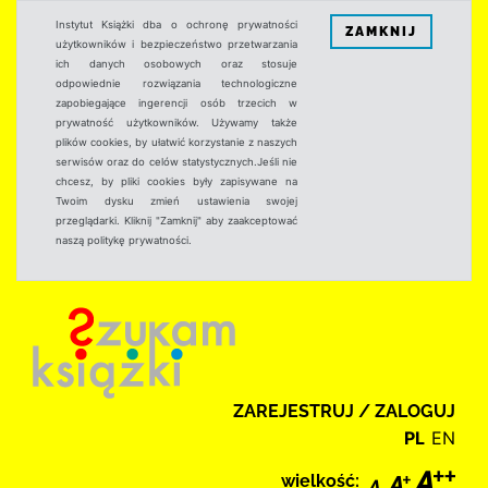
Instytut Książki dba o ochronę prywatności
ZAMKNIJ
użytkowników i bezpieczeństwo przetwarzania
ich danych osobowych oraz stosuje
odpowiednie rozwiązania technologiczne
zapobiegające ingerencji osób trzecich w
prywatność użytkowników. Używamy także
plików cookies, by ułatwić korzystanie z naszych
serwisów oraz do celów statystycznych.Jeśli nie
chcesz, by pliki cookies były zapisywane na
Twoim dysku zmień ustawienia swojej
przeglądarki. Kliknij "Zamknij" aby zaakceptować
naszą politykę prywatności.
ZAREJESTRUJ / ZALOGUJ
PL
EN
wielkość: