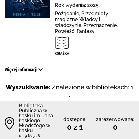
Rok wydania: 2025.
Pożądanie, Przedmioty
magiczne, Władcy i
władczynie, Przeznaczenie,
Powieść, Fantasy
Więcej informacji
Wyszukiwanie:
Znalezione w bibliotekach: 1
.
Biblioteka
Publiczna w
Łasku im. Jana
dostępne:
zarezerwowane:
Łaskiego
Młodszego w
0 z 1
0
Łasku
ul. 9 Maja 6