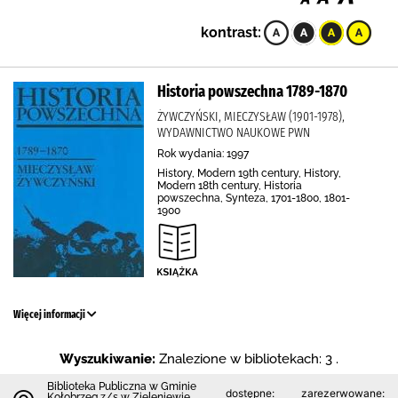
kontrast:
Historia powszechna 1789-1870
ŻYWCZYŃSKI, MIECZYSŁAW (1901-1978),
WYDAWNICTWO NAUKOWE PWN
Rok wydania: 1997
History, Modern 19th century, History,
Modern 18th century, Historia
powszechna, Synteza, 1701-1800, 1801-
1900
Więcej informacji
Wyszukiwanie:
Znalezione w bibliotekach: 3 .
Biblioteka Publiczna w Gminie
dostępne:
zarezerwowane:
Kołobrzeg z/s w Zieleniewie