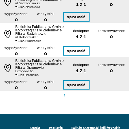
1 z 1
0
ul. Szczecińska 12
78-100 Zieleniewo
wypożyczone:
w czytelni:
sprawdź
0
0
Biblioteka Publiczna w Gminie
Kołobrzeg z/s w Zieleniewie.
dostępne:
zarezerwowane:
Filia w Budzistowie
1 z 1
0
ul. Kołobrzeska 1
78-100 Budzistowo
wypożyczone:
w czytelni:
sprawdź
0
0
Biblioteka Publiczna w Gminie
Kołobrzeg z/s w Zieleniewie.
dostępne:
zarezerwowane:
Filia w Drzonowie
1 z 1
0
Drzonowo 60
78-133 Drzonowo
wypożyczone:
w czytelni:
sprawdź
0
0
1
Kontakt
Regulamin
Polityka prywatności i plików cookie