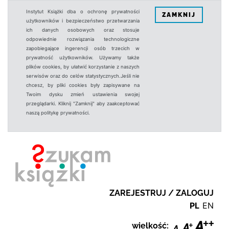
Instytut Książki dba o ochronę prywatności
ZAMKNIJ
użytkowników i bezpieczeństwo przetwarzania
ich danych osobowych oraz stosuje
odpowiednie rozwiązania technologiczne
zapobiegające ingerencji osób trzecich w
prywatność użytkowników. Używamy także
plików cookies, by ułatwić korzystanie z naszych
serwisów oraz do celów statystycznych.Jeśli nie
chcesz, by pliki cookies były zapisywane na
Twoim dysku zmień ustawienia swojej
przeglądarki. Kliknij "Zamknij" aby zaakceptować
naszą politykę prywatności.
ZAREJESTRUJ / ZALOGUJ
PL
EN
wielkość: