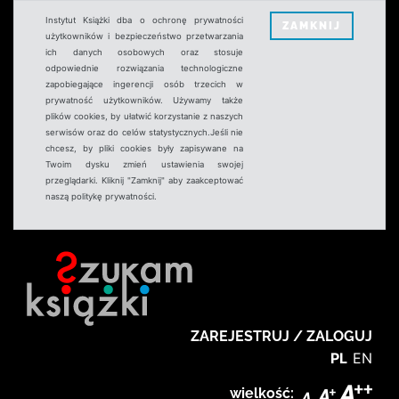
Instytut Książki dba o ochronę prywatności
ZAMKNIJ
użytkowników i bezpieczeństwo przetwarzania
ich danych osobowych oraz stosuje
odpowiednie rozwiązania technologiczne
zapobiegające ingerencji osób trzecich w
prywatność użytkowników. Używamy także
plików cookies, by ułatwić korzystanie z naszych
serwisów oraz do celów statystycznych.Jeśli nie
chcesz, by pliki cookies były zapisywane na
Twoim dysku zmień ustawienia swojej
przeglądarki. Kliknij "Zamknij" aby zaakceptować
naszą politykę prywatności.
ZAREJESTRUJ / ZALOGUJ
PL
EN
wielkość: