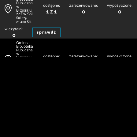
Publiczna
dostępne:
zarezerwowane:
wypożyczone:
w
Biłgoraju
1 z 1
0
0
z/s w Soli
Sól 279
23-400 Sól
w czytelni:
sprawdź
0
Gminna
Biblioteka
Publiczna
w
dostępne:
zarezerwowane:
wypożyczone:
Biłgoraju
z/s w Soli
0 z 1
0
1
Filia w
Bukowej
Bukowa 98
23-400 Sól
w czytelni:
sprawdź
0
Gminna
Biblioteka
Publiczna
w
dostępne:
zarezerwowane:
wypożyczone:
Biłgoraju
z/s w Soli
1 z 1
0
0
Filia w
Dereźni
Dereźnia 1a
23-400 Sól