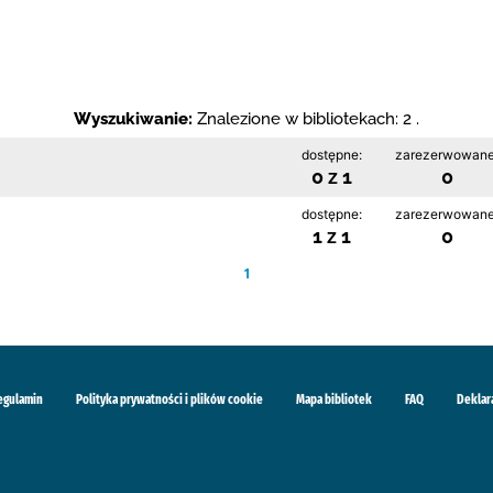
Wyszukiwanie:
Znalezione w bibliotekach: 2 .
dostępne:
zarezerwowane
0 z 1
0
dostępne:
zarezerwowane
1 z 1
0
1
egulamin
Polityka prywatności i plików cookie
Mapa bibliotek
FAQ
Deklar