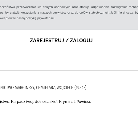
ieczeństwo przetwarzania ich danych osobowych oraz stosuje odpowiednie rozwiązania techno
, by ułatwić korzystanie z naszych serwisów oraz do celów statystycznych.Jeśli nie chcesz, by
aakceptować naszą politykę prywatności.
ZAREJESTRUJ / ZALOGUJ
NICTWO MARGINESY, CHMIELARZ, WOJCIECH (1984-).
jstwo, Karpacz (woj. dolnośląskie), Kryminał, Powieść