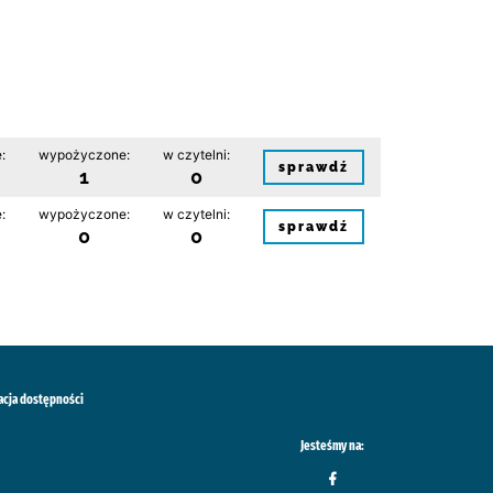
:
wypożyczone:
w czytelni:
sprawdź
1
0
:
wypożyczone:
w czytelni:
sprawdź
0
0
acja dostępności
Jesteśmy na: