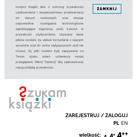
Instytut Książki dba o ochronę prywatności
ZAMKNIJ
użytkowników i bezpieczeństwo przetwarzania
ich danych osobowych oraz stosuje
odpowiednie rozwiązania technologiczne
zapobiegające ingerencji osób trzecich w
prywatność użytkowników. Używamy także
plików cookies, by ułatwić korzystanie z naszych
serwisów oraz do celów statystycznych.Jeśli nie
chcesz, by pliki cookies były zapisywane na
Twoim dysku zmień ustawienia swojej
przeglądarki. Kliknij "Zamknij" aby zaakceptować
naszą politykę prywatności.
ZAREJESTRUJ / ZALOGUJ
PL
EN
wielkość: