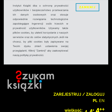
Instytut Książki dba o ochronę prywatności
ZAMKNIJ
użytkowników i bezpieczeństwo przetwarzania
ich danych osobowych oraz stosuje
odpowiednie rozwiązania technologiczne
zapobiegające ingerencji osób trzecich w
prywatność użytkowników. Używamy także
plików cookies, by ułatwić korzystanie z naszych
serwisów oraz do celów statystycznych.Jeśli nie
chcesz, by pliki cookies były zapisywane na
Twoim dysku zmień ustawienia swojej
przeglądarki. Kliknij "Zamknij" aby zaakceptować
naszą politykę prywatności.
ZAREJESTRUJ / ZALOGUJ
PL
EN
wielkość: