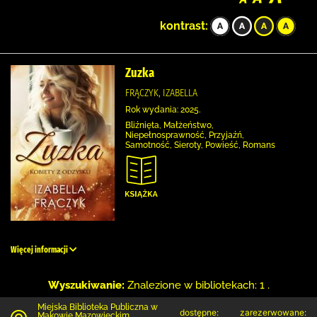
kontrast:
Zuzka
FRĄCZYK, IZABELLA
Rok wydania: 2025.
Bliźnięta, Małżeństwo,
Niepełnosprawność, Przyjaźń,
Samotność, Sieroty, Powieść, Romans
Więcej informacji
Wyszukiwanie:
Znalezione w bibliotekach: 1 .
Miejska Biblioteka Publiczna w
dostępne:
zarezerwowane:
Makowie Mazowieckim