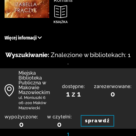
Romans
Więcej informacji
Wyszukiwanie:
Znalezione w bibliotekach: 1
.
Miejska
Biblioteka
Publiczna w
dostępne:
zarezerwowane:
Makowie
Mazowieckim
1 z 1
0
ul. Moniuszki 6
06-200 Maków
Mazowiecki
wypożyczone:
w czytelni:
sprawdź
0
0
1