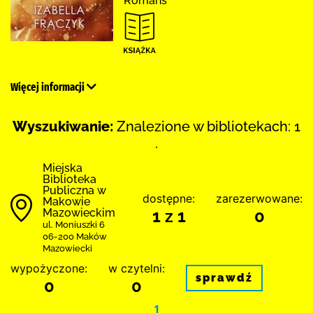
Romans
Więcej informacji
Wyszukiwanie:
Znalezione w bibliotekach: 1
.
Miejska
Biblioteka
Publiczna w
dostępne:
zarezerwowane:
Makowie
Mazowieckim
1 z 1
0
ul. Moniuszki 6
06-200 Maków
Mazowiecki
wypożyczone:
w czytelni:
sprawdź
0
0
1