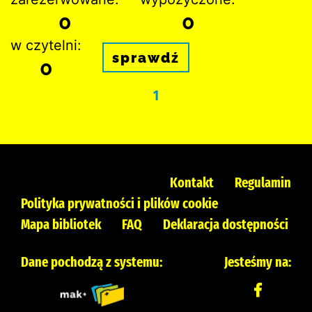
0
0
w czytelni:
sprawdź
0
1
Kontakt
Regulamin
Polityka prywatności i plików cookie
Mapa bibliotek
FAQ
Deklaracja dostępności
Dane pochodzą z systemu:
Jesteśmy na: