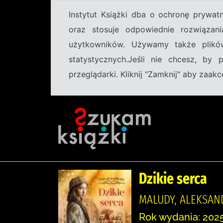
Instytut Książki dba o ochronę prywa
oraz stosuje odpowiednie rozwiązani
użytkowników. Używamy także plikó
statystycznych.Jeśli nie chcesz, by
przeglądarki. Kliknij "Zamknij" aby zaa
Dzikie serca
MALUDY, ALEKSAN
Rok wydania: 2025