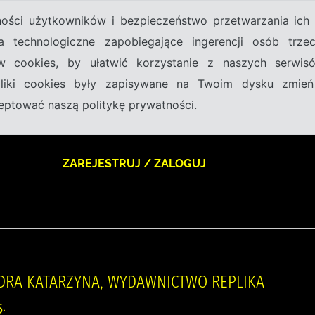
tności użytkowników i bezpieczeństwo przetwarzania ic
a technologiczne zapobiegające ingerencji osób trz
w cookies, by ułatwić korzystanie z naszych serwi
 pliki cookies były zapisywane na Twoim dysku zmień
kceptować naszą politykę prywatności.
ZAREJESTRUJ / ZALOGUJ
DRA KATARZYNA, WYDAWNICTWO REPLIKA
.