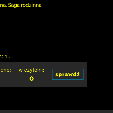
zna, Saga rodzinna
 1 .
one:
w czytelni:
sprawdź
0