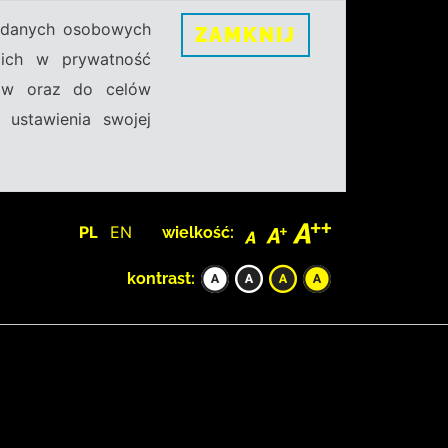
h danych osobowych
ZAMKNIJ
ecich w prywatność
sów oraz do celów
 ustawienia swojej
PL
EN
wielkość:
kontrast: