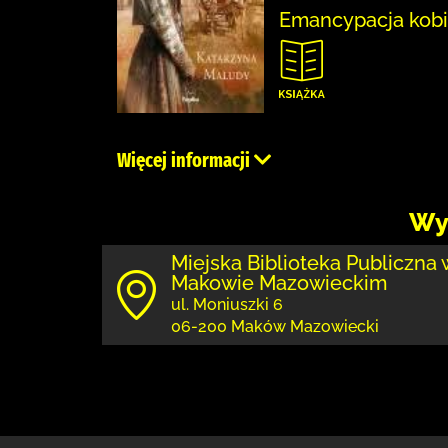
Emancypacja kobie
Więcej informacji
Wy
Miejska Biblioteka Publiczna 
Makowie Mazowieckim
ul. Moniuszki 6
06-200 Maków Mazowiecki