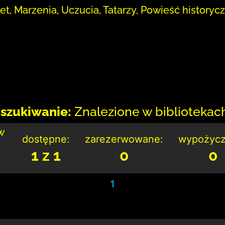
t, Marzenia, Uczucia, Tatarzy, Powieść historyc
szukiwanie:
Znalezione w bibliotekach:
w
dostępne:
zarezerwowane:
wypożycz
1 z 1
0
0
1