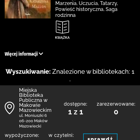
Marzenia, Uczucia, Tatarzy,
Powieść historyczna, Saga
rodzinna
Więcej informacji
Wyszukiwanie:
Znalezione w bibliotekach: 1
.
Miejska
Biblioteka
Publiczna w
dostępne:
zarezerwowane:
Makowie
Mazowieckim
1 z 1
0
ul. Moniuszki 6
06-200 Maków
Mazowiecki
wypożyczone:
w czytelni:
sprawdź