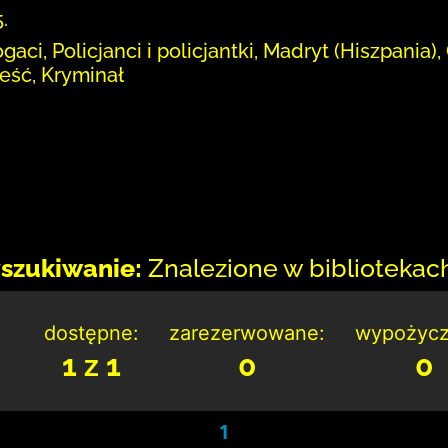
.
aci, Policjanci i policjantki, Madryt (Hiszpania), 
ieść, Kryminał
szukiwanie:
Znalezione w bibliotekach:
dostępne:
zarezerwowane:
wypożycz
1 z 1
0
0
1