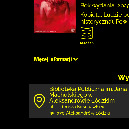
Rok wydania: 2025
Kobieta, Ludzie bog
historyczna), Pow
Więcej informacji
Wy
Biblioteka Publiczna im. Jana
Machulskiego w
Aleksandrowie Łódzkim
pl. Tadeusza Kościuszki 12
95-070 Aleksandrów Łódzki