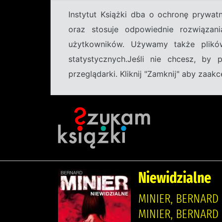
Instytut Książki dba o ochronę prywa
oraz stosuje odpowiednie rozwiązani
użytkowników. Używamy także plikó
statystycznych.Jeśli nie chcesz, by
przeglądarki. Kliknij "Zamknij" aby zaa
Niewidzialne
MINIER, BERNARD 
MINIER, BERNARD (