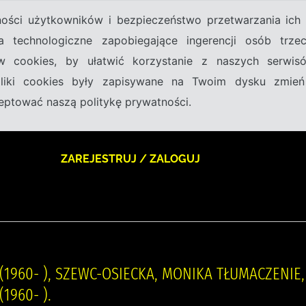
tności użytkowników i bezpieczeństwo przetwarzania ic
a technologiczne zapobiegające ingerencji osób trz
w cookies, by ułatwić korzystanie z naszych serwi
 pliki cookies były zapisywane na Twoim dysku zmień
kceptować naszą politykę prywatności.
ZAREJESTRUJ / ZALOGUJ
(1960- ), SZEWC-OSIECKA, MONIKA TŁUMACZENIE
1960- ).