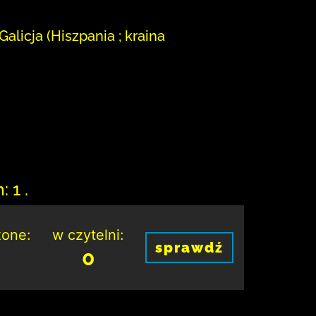
Galicja (Hiszpania ; kraina
 1 .
one:
w czytelni:
sprawdź
0