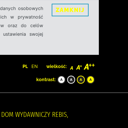
h danych osobowych
ZAMKNIJ
ecich w prywatność
sów oraz do celów
 ustawienia swojej
PL
EN
wielkość:
kontrast:
, DOM WYDAWNICZY REBIS,