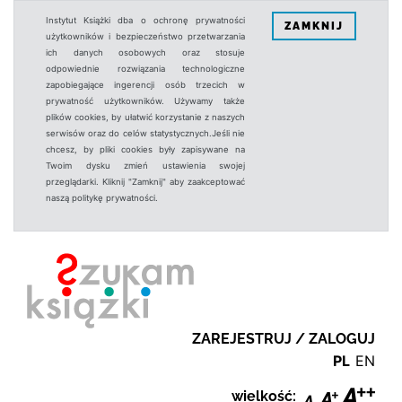
Instytut Książki dba o ochronę prywatności
ZAMKNIJ
użytkowników i bezpieczeństwo przetwarzania
ich danych osobowych oraz stosuje
odpowiednie rozwiązania technologiczne
zapobiegające ingerencji osób trzecich w
prywatność użytkowników. Używamy także
plików cookies, by ułatwić korzystanie z naszych
serwisów oraz do celów statystycznych.Jeśli nie
chcesz, by pliki cookies były zapisywane na
Twoim dysku zmień ustawienia swojej
przeglądarki. Kliknij "Zamknij" aby zaakceptować
naszą politykę prywatności.
ZAREJESTRUJ / ZALOGUJ
PL
EN
wielkość: