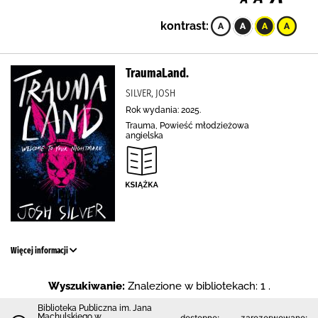
kontrast:
TraumaLand.
SILVER, JOSH
Rok wydania: 2025.
Trauma, Powieść młodzieżowa
angielska
Więcej informacji
Wyszukiwanie:
Znalezione w bibliotekach: 1 .
Biblioteka Publiczna im. Jana
Machulskiego w
dostępne:
zarezerwowane: