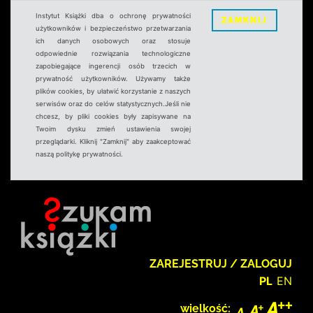
Instytut Książki dba o ochronę prywatności
ZAMKNIJ
użytkowników i bezpieczeństwo przetwarzania
ich danych osobowych oraz stosuje
odpowiednie rozwiązania technologiczne
zapobiegające ingerencji osób trzecich w
prywatność użytkowników. Używamy także
plików cookies, by ułatwić korzystanie z naszych
serwisów oraz do celów statystycznych.Jeśli nie
chcesz, by pliki cookies były zapisywane na
Twoim dysku zmień ustawienia swojej
przeglądarki. Kliknij "Zamknij" aby zaakceptować
naszą politykę prywatności.
ZAREJESTRUJ / ZALOGUJ
PL
EN
wielkość: