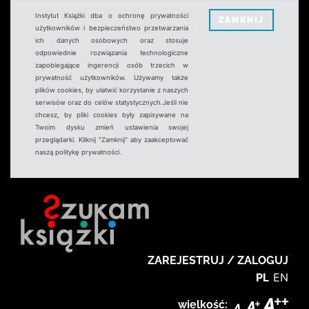
Instytut Książki dba o ochronę prywatności
ZAMKNIJ
użytkowników i bezpieczeństwo przetwarzania
ich danych osobowych oraz stosuje
odpowiednie rozwiązania technologiczne
zapobiegające ingerencji osób trzecich w
prywatność użytkowników. Używamy także
plików cookies, by ułatwić korzystanie z naszych
serwisów oraz do celów statystycznych.Jeśli nie
chcesz, by pliki cookies były zapisywane na
Twoim dysku zmień ustawienia swojej
przeglądarki. Kliknij "Zamknij" aby zaakceptować
naszą politykę prywatności.
ZAREJESTRUJ / ZALOGUJ
PL
EN
wielkość: