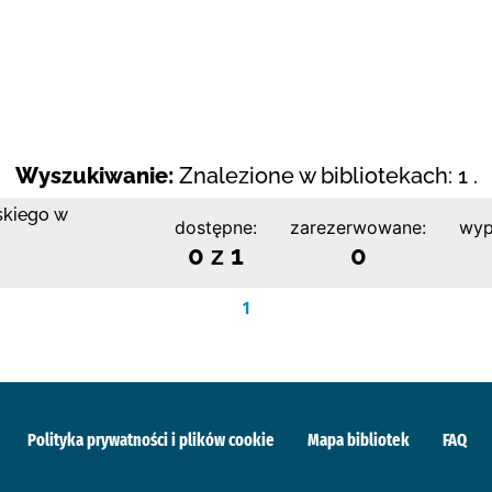
Wyszukiwanie:
Znalezione w bibliotekach: 1 .
skiego w
dostępne:
zarezerwowane:
wyp
0 z 1
0
1
Polityka prywatności i plików cookie
Mapa bibliotek
FAQ