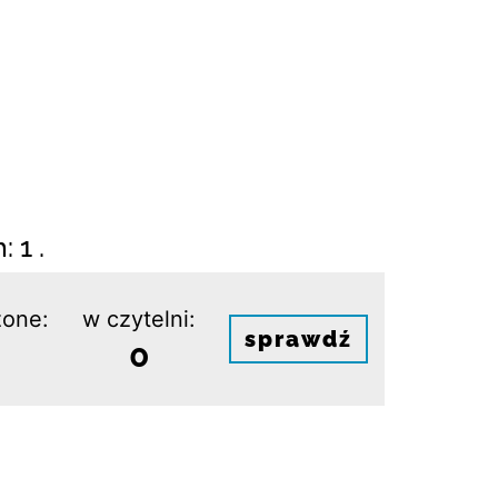
 1 .
one:
w czytelni:
sprawdź
0