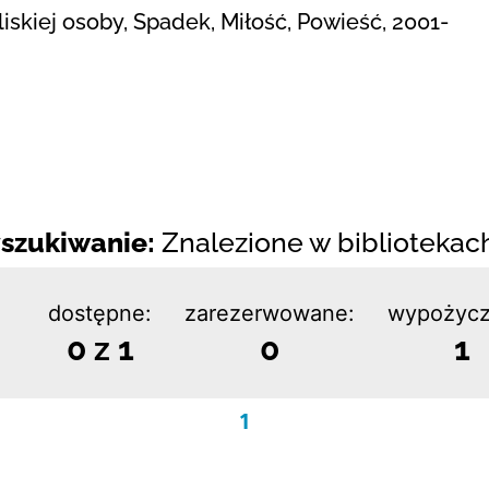
iskiej osoby, Spadek, Miłość, Powieść, 2001-
szukiwanie:
Znalezione w bibliotekach:
dostępne:
zarezerwowane:
wypożycz
0 z 1
0
1
1