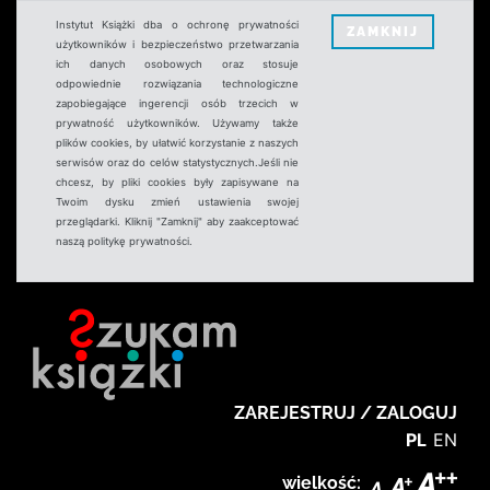
Instytut Książki dba o ochronę prywatności
ZAMKNIJ
użytkowników i bezpieczeństwo przetwarzania
ich danych osobowych oraz stosuje
odpowiednie rozwiązania technologiczne
zapobiegające ingerencji osób trzecich w
prywatność użytkowników. Używamy także
plików cookies, by ułatwić korzystanie z naszych
serwisów oraz do celów statystycznych.Jeśli nie
chcesz, by pliki cookies były zapisywane na
Twoim dysku zmień ustawienia swojej
przeglądarki. Kliknij "Zamknij" aby zaakceptować
naszą politykę prywatności.
ZAREJESTRUJ / ZALOGUJ
PL
EN
wielkość: